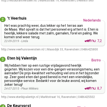
http://restaurantversaen.nl/
|
Marktstraat 19
,
Ravenstein
|
0486851565
't Veerhuis
2
Nederlands
Het was prachtig weer, dus lekker op het terras aan
de Maas. Wat opvalt is dat het personeel erg attent is. Eten is
heerlijk, lekkere salade met zalm, garnalen, forel en paling. We
komen snel weer terug.
:
7,2
22-09-2019 -
Linda
http://www.veerhuisravenstein.nl/
|
Maasdijk 33
,
Ravenstein
|
0486425800
Eten bij Valentijn
3
Bistro
Wij hebben hier op een rustige vrijdagavond heerlijk
gegeten. Wij kozen voor een drie-gangen verassingsmenu, een
aanrader! De prijs-kwaliteit verhouding viel ons in het bijzonder
op. Zeer goed eten dat goed bereid is met een vriendelijke,
persoonlijke service. Bedankt voor de leuke avond, wij komen
zeker terug!
:
8,7
24-07-2015 -
Pleun Wikkers
http://www.etenbijvalentijn.nl
|
Marktstraat 16
,
Ravenstein
|
0486425502
De Keurvorst
4