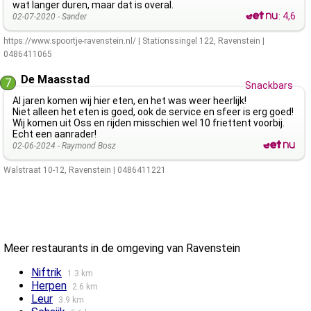
wat langer duren, maar dat is overal.
:
4,6
02-07-2020 -
Sander
https://www.spoortje-ravenstein.nl/
|
Stationssingel 122
,
Ravenstein
|
0486411065
De Maasstad
7
Snackbars
Al jaren komen wij hier eten, en het was weer heerlijk!
Niet alleen het eten is goed, ook de service en sfeer is erg goed!
Wij komen uit Oss en rijden misschien wel 10 friettent voorbij.
Echt een aanrader!
02-06-2024 -
Raymond Bosz
Walstraat 10-12
,
Ravenstein
|
0486411221
Meer restaurants in de omgeving van Ravenstein
Niftrik
1.3 km
Herpen
2.6 km
Leur
3.9 km