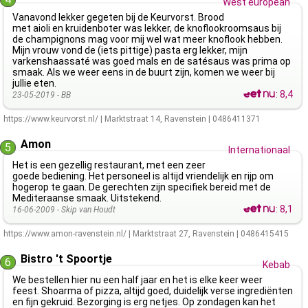
West european
Vanavond lekker gegeten bij de Keurvorst. Brood
met aioli en kruidenboter was lekker, de knoflookroomsaus bij
de champignons mag voor mij wel wat meer knoflook hebben.
Mijn vrouw vond de (iets pittige) pasta erg lekker, mijn
varkenshaassaté was goed mals en de satésaus was prima op
smaak. Als we weer eens in de buurt zijn, komen we weer bij
jullie eten.
:
8,4
23-05-2019 -
BB
https://www.keurvorst.nl/
|
Marktstraat 14
,
Ravenstein
|
0486411371
Amon
5
Internationaal
Het is een gezellig restaurant, met een zeer
goede bediening. Het personeel is altijd vriendelijk en rijp om
hogerop te gaan. De gerechten zijn specifiek bereid met de
Mediteraanse smaak. Uitstekend.
:
8,1
16-06-2009 -
Skip van Houdt
https://www.amon-ravenstein.nl/
|
Marktstraat 27
,
Ravenstein
|
0486415415
Bistro 't Spoortje
6
Kebab
We bestellen hier nu een half jaar en het is elke keer weer
feest. Shoarma of pizza, altijd goed, duidelijk verse ingrediënten
en fijn gekruid. Bezorging is erg netjes. Op zondagen kan het