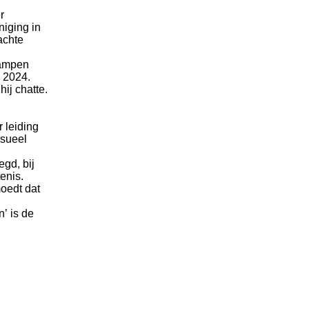
r
niging in
achte
kampen
 2024.
ij chatte.
 leiding
ksueel
gd, bij
enis.
oedt dat
’ is de