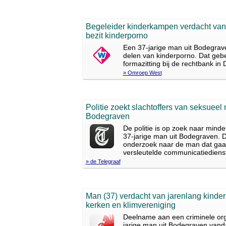
Begeleider kinderkampen verdacht van 
bezit kinderporno
Een 37-jarige man uit Bodegrav
delen van kinderporno. Dat gebe
formazitting bij de rechtbank in
» Omroep West
Politie zoekt slachtoffers van seksueel 
Bodegraven
De politie is op zoek naar minder
37-jarige man uit Bodegraven. De
onderzoek naar de man dat gaat 
versleutelde communicatiedienst
» de Telegraaf
Man (37) verdacht van jarenlang kinde
kerken en klimvereniging
Deelname aan een criminele org
jarige man uit Bodegraven vandaag