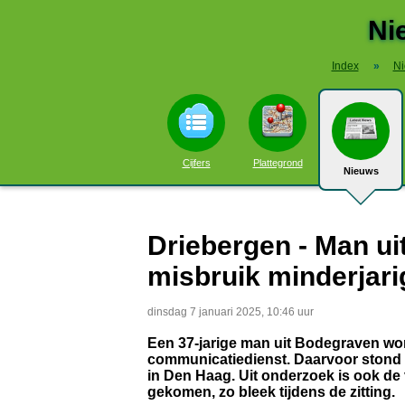
Ni
Index
»
N
Cijfers
Plattegrond
Nieuws
Driebergen - Man u
misbruik minderjar
dinsdag 7 januari 2025, 10:46 uur
Een 37-jarige man uit Bodegraven wor
communicatiedienst. Daarvoor stond hi
in Den Haag. Uit onderzoek is ook de
gekomen, zo bleek tijdens de zitting.