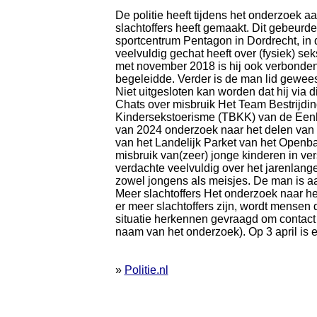
De politie heeft tijdens het onderzoek 
slachtoffers heeft gemaakt. Dit gebeurde
sportcentrum Pentagon in Dordrecht, in d
veelvuldig gechat heeft over (fysiek) se
met november 2018 is hij ook verbonde
begeleidde. Verder is de man lid gewees
Niet uitgesloten kan worden dat hij via 
Chats over misbruik Het Team Bestrijdi
Kindersekstoerisme (TBKK) van de Eenhe
van 2024 onderzoek naar het delen van k
van het Landelijk Parket van het Openba
misbruik van(zeer) jonge kinderen in ve
verdachte veelvuldig over het jarenlang
zowel jongens als meisjes. De man is aa
Meer slachtoffers Het onderzoek naar he
er meer slachtoffers zijn, wordt mensen
situatie herkennen gevraagd om contact 
naam van het onderzoek). Op 3 april is 
»
Politie.nl