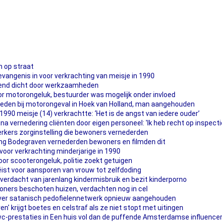
 op straat
vangenis in voor verkrachting van meisje in 1990
kend dicht door werkzaamheden
door motorongeluk, bestuurder was mogelijk onder invloed
rleden bij motorongeval in Hoek van Holland, man aangehouden
 1990 meisje (14) verkrachtte: ‘Het is de angst van iedere ouder’
na vernedering cliënten door eigen personeel: 'Ik heb recht op inspecti
kers zorginstelling die bewoners vernederden
ng Bodegraven vernederden bewoners en filmden dit
oor verkrachting minderjarige in 1990
r scooterongeluk, politie zoekt getuigen
ist voor aansporen van vrouw tot zelfdoding
erdacht van jarenlang kindermisbruik en bezit kinderporno
oners beschoten huizen, verdachten nog in cel
er satanisch pedofielennetwerk opnieuw aangehouden
' krijgt boetes en celstraf als ze niet stopt met uitingen
de wc-prestaties in Een huis vol dan de puffende Amsterdamse influence