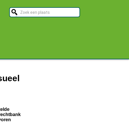
sueel
telde
 rechtbank
voren