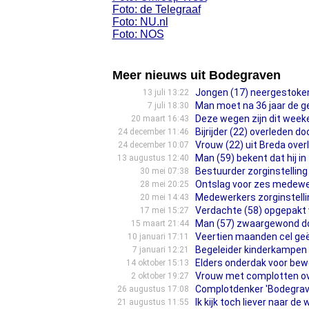
Foto: de Telegraaf
Foto: NU.nl
Foto: NOS
Meer nieuws uit Bodegraven
Jongen (17) neergestoken
13 juli 13:22
Man moet na 36 jaar de ge
7 juli 18:30
Deze wegen zijn dit wee
20 maart 16:43
Bijrijder (22) overleden 
24 december 11:46
Vrouw (22) uit Breda ove
24 december 10:07
Man (59) bekent dat hij in
13 augustus 12:40
Bestuurder zorginstelling 
30 mei 07:38
Ontslag voor zes medewer
28 mei 20:25
Medewerkers zorginstelli
20 mei 14:43
Verdachte (58) opgepakt v
17 mei 15:27
Man (57) zwaargewond doo
15 maart 21:44
Veertien maanden cel geë
10 januari 17:11
Begeleider kinderkampen v
7 januari 12:21
Elders onderdak voor bew
14 oktober 15:13
Vrouw met complotten ov
2 oktober 19:27
Complotdenker 'Bodegraven
26 augustus 17:08
Ik kijk toch liever naar 
21 augustus 11:55