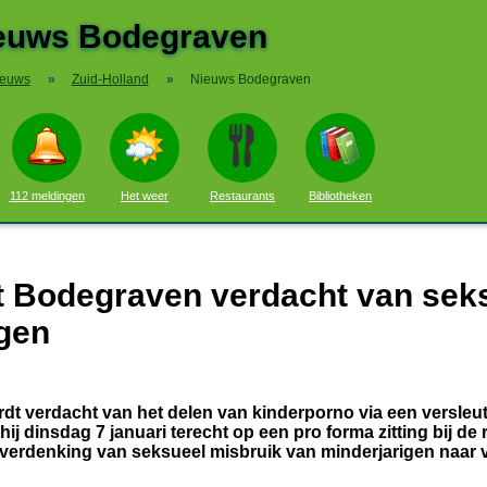
euws Bodegraven
ieuws
»
Zuid-Holland
»
Nieuws Bodegraven
112 meldingen
Het weer
Restaurants
Bibliotheken
it Bodegraven verdacht van sek
igen
dt verdacht van het delen van kinderporno via een versleu
j dinsdag 7 januari terecht op een pro forma zitting bij de
 verdenking van seksueel misbruik van minderjarigen naar 