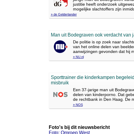
justitie heeft onderzoek uitgew
mogelijke slachtoffers zijn inmi
» de Gelderlander
Man uit Bodegraven ook verdacht van j
De politie is op zoek naar slach
van het online delen van beelde
aanwijzingen gevonden dat hij m
» NU.nl
Sporttrainer die kinderkampen begelei
misbruik
Een 37-jarige man uit Bodegrav
delen van kinderporno. Dat gebeu
de rechtbank in Den Haag. De ma
» NOS
Foto's bij dit nieuwsbericht
Foto: Omroep West