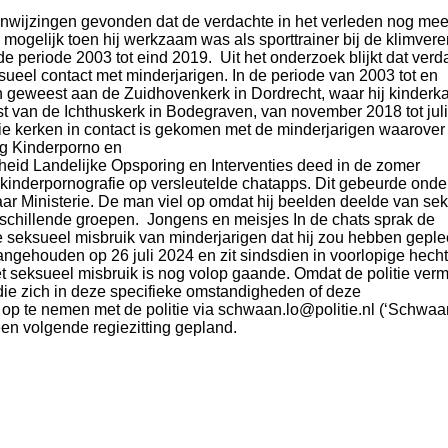
aanwijzingen gevonden dat de verdachte in het verleden nog mee
 mogelijk toen hij werkzaam was als sporttrainer bij de klimvere
e periode 2003 tot eind 2019. Uit het onderzoek blijkt dat verd
ksueel contact met minderjarigen. In de periode van 2003 tot en
n geweest aan de Zuidhovenkerk in Dordrecht, waar hij kinder
t van de Ichthuskerk in Bodegraven, van november 2018 tot juli
die kerken in contact is gekomen met de minderjarigen waarover h
ng Kinderporno en
id Landelijke Opsporing en Interventies deed in de zomer
inderpornografie op versleutelde chatapps. Dit gebeurde onder
ar Ministerie. De man viel op omdat hij beelden deelde van se
rschillende groepen. Jongens en meisjes In de chats sprak de
e seksueel misbruik van minderjarigen dat hij zou hebben geplee
ngehouden op 26 juli 2024 en zit sindsdien in voorlopige hecht
t seksueel misbruik is nog volop gaande. Omdat de politie verm
 die zich in deze specifieke omstandigheden of deze
op te nemen met de politie via schwaan.lo@politie.nl (‘Schwaan
een volgende regiezitting gepland.