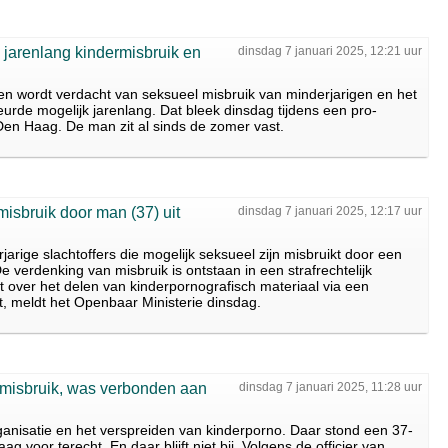
jarenlang kindermisbruik en
dinsdag 7 januari 2025, 12:21 uur
en wordt verdacht van seksueel misbruik van minderjarigen en het
urde mogelijk jarenlang. Dat bleek dinsdag tijdens een pro-
 Den Haag. De man zit al sinds de zomer vast.
misbruik door man (37) uit
dinsdag 7 januari 2025, 12:17 uur
jarige slachtoffers die mogelijk seksueel zijn misbruikt door een
 verdenking van misbruik is ontstaan in een strafrechtelijk
over het delen van kinderpornografisch materiaal via een
, meldt het Openbaar Ministerie dinsdag.
rmisbruik, was verbonden aan
dinsdag 7 januari 2025, 11:28 uur
anisatie en het verspreiden van kinderporno. Daar stond een 37-
 voor terecht. En daar blijft niet bij. Volgens de officier van