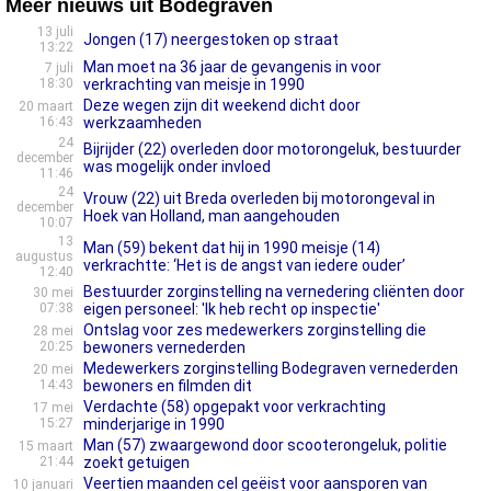
Meer nieuws uit Bodegraven
13 juli
Jongen (17) neergestoken op straat
13:22
Man moet na 36 jaar de gevangenis in voor
7 juli
18:30
verkrachting van meisje in 1990
Deze wegen zijn dit weekend dicht door
20 maart
16:43
werkzaamheden
24
Bijrijder (22) overleden door motorongeluk, bestuurder
december
was mogelijk onder invloed
11:46
24
Vrouw (22) uit Breda overleden bij motorongeval in
december
Hoek van Holland, man aangehouden
10:07
13
Man (59) bekent dat hij in 1990 meisje (14)
augustus
verkrachtte: ‘Het is de angst van iedere ouder’
12:40
Bestuurder zorginstelling na vernedering cliënten door
30 mei
07:38
eigen personeel: 'Ik heb recht op inspectie'
Ontslag voor zes medewerkers zorginstelling die
28 mei
20:25
bewoners vernederden
Medewerkers zorginstelling Bodegraven vernederden
20 mei
14:43
bewoners en filmden dit
Verdachte (58) opgepakt voor verkrachting
17 mei
15:27
minderjarige in 1990
Man (57) zwaargewond door scooterongeluk, politie
15 maart
21:44
zoekt getuigen
Veertien maanden cel geëist voor aansporen van
10 januari