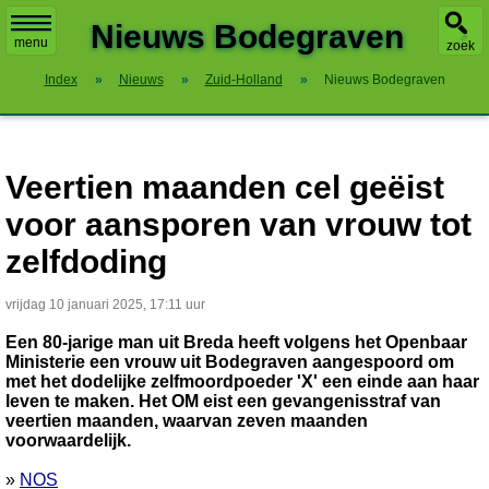
X
Nieuws Bodegraven
menu
zoek
Index
»
Nieuws
»
Zuid-Holland
»
Nieuws Bodegraven
Veertien maanden cel geëist
voor aansporen van vrouw tot
zelfdoding
vrijdag 10 januari 2025, 17:11 uur
Een 80-jarige man uit Breda heeft volgens het Openbaar
Ministerie een vrouw uit Bodegraven aangespoord om
met het dodelijke zelfmoordpoeder 'X' een einde aan haar
leven te maken. Het OM eist een gevangenisstraf van
veertien maanden, waarvan zeven maanden
voorwaardelijk.
»
NOS