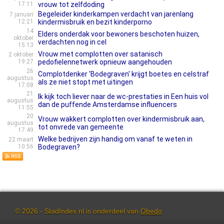
17:11
vrouw tot zelfdoding
Begeleider kinderkampen verdacht van jarenlang
7 januari
12:21
kindermisbruik en bezit kinderporno
14
Elders onderdak voor bewoners beschoten huizen,
oktober
verdachten nog in cel
15:13
Vrouw met complotten over satanisch
2 oktober
19:27
pedofielennetwerk opnieuw aangehouden
26
Complotdenker 'Bodegraven' krijgt boetes en celstraf
augustus
als ze niet stopt met uitingen
17:08
21
Ik kijk toch liever naar de wc-prestaties in Een huis vol
augustus
dan de puffende Amsterdamse influencers
11:55
20
Vrouw wakkert complotten over kindermisbruik aan,
augustus
tot onvrede van gemeente
17:49
Welke bedrijven zijn handig om vanaf te weten in
22 maart
10:56
Bodegraven?
© 2026 - StadIndex.nl is onderdeel van
Obedo