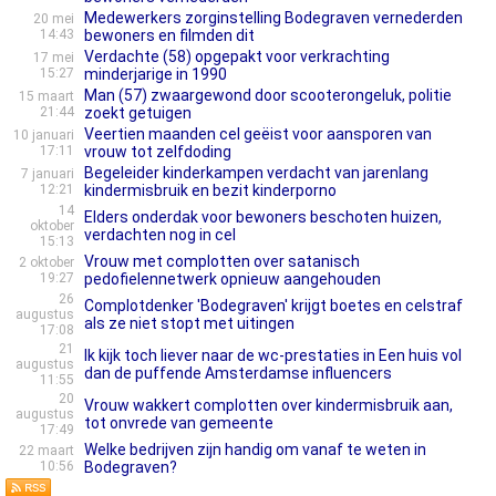
Medewerkers zorginstelling Bodegraven vernederden
20 mei
14:43
bewoners en filmden dit
Verdachte (58) opgepakt voor verkrachting
17 mei
15:27
minderjarige in 1990
Man (57) zwaargewond door scooterongeluk, politie
15 maart
21:44
zoekt getuigen
Veertien maanden cel geëist voor aansporen van
10 januari
17:11
vrouw tot zelfdoding
Begeleider kinderkampen verdacht van jarenlang
7 januari
12:21
kindermisbruik en bezit kinderporno
14
Elders onderdak voor bewoners beschoten huizen,
oktober
verdachten nog in cel
15:13
Vrouw met complotten over satanisch
2 oktober
19:27
pedofielennetwerk opnieuw aangehouden
26
Complotdenker 'Bodegraven' krijgt boetes en celstraf
augustus
als ze niet stopt met uitingen
17:08
21
Ik kijk toch liever naar de wc-prestaties in Een huis vol
augustus
dan de puffende Amsterdamse influencers
11:55
20
Vrouw wakkert complotten over kindermisbruik aan,
augustus
tot onvrede van gemeente
17:49
Welke bedrijven zijn handig om vanaf te weten in
22 maart
10:56
Bodegraven?