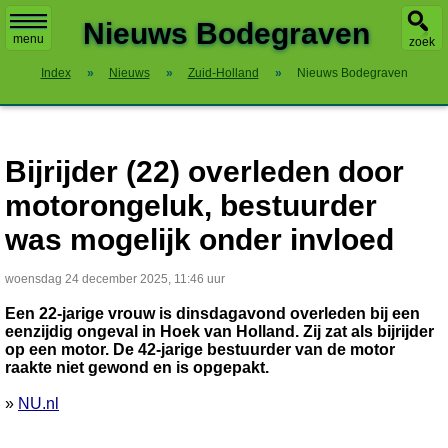
X
Nieuws Bodegraven
menu
zoek
Index
»
Nieuws
»
Zuid-Holland
»
Nieuws Bodegraven
Bijrijder (22) overleden door
motorongeluk, bestuurder
was mogelijk onder invloed
woensdag 24 december 2025, 11:46 uur
Een 22-jarige vrouw is dinsdagavond overleden bij een
eenzijdig ongeval in Hoek van Holland. Zij zat als bijrijder
op een motor. De 42-jarige bestuurder van de motor
raakte niet gewond en is opgepakt.
»
NU.nl