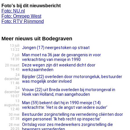
Foto's bij dit nieuwsbericht
Foto: NU.nl
Foto: Omroep West
Foto: RTV Rijnmond
Meer nieuws uit Bodegraven
13 juli
Jongen (17) neergestoken op straat
13:22
Man moet na 36 jaar de gevangenis in voor
7 juli
18:30
verkrachting van meisje in 1990
Deze wegen zijn dit weekend dicht door
20 maart
16:43
werkzaamheden
24
Bijrijder (22) overleden door motorongeluk, bestuurder
december
was mogelijk onder invloed
11:46
24
Vrouw (22) uit Breda overleden bij motorongeval in
december
Hoek van Holland, man aangehouden
10:07
13
Man (59) bekent dat hij in 1990 meisje (14)
augustus
verkrachtte: ‘Het is de angst van iedere ouder’
12:40
Bestuurder zorginstelling na vernedering cliënten door
30 mei
07:38
eigen personeel: 'Ik heb recht op inspectie'
Ontslag voor zes medewerkers zorginstelling die
28 mei
20:25
bewoners vernederden