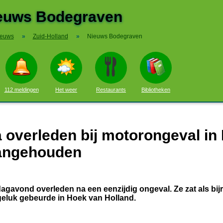
euws Bodegraven
ieuws
»
Zuid-Holland
»
Nieuws Bodegraven
112 meldingen
Het weer
Restaurants
Bibliotheken
a overleden bij motorongeval in
aangehouden
dagavond overleden na een eenzijdig ongeval. Ze zat als bijr
geluk gebeurde in Hoek van Holland.