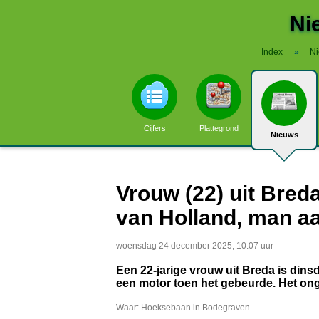
Ni
Index
»
N
Cijfers
Plattegrond
Nieuws
Vrouw (22) uit Bred
van Holland, man 
woensdag 24 december 2025, 10:07 uur
Een 22-jarige vrouw uit Breda is dins
een motor toen het gebeurde. Het on
Waar: Hoeksebaan in Bodegraven