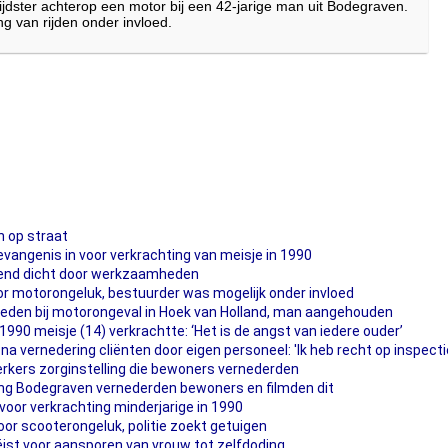
jrijdster achterop een motor bij een 42-jarige man uit Bodegraven.
g van rijden onder invloed.
 op straat
vangenis in voor verkrachting van meisje in 1990
kend dicht door werkzaamheden
door motorongeluk, bestuurder was mogelijk onder invloed
rleden bij motorongeval in Hoek van Holland, man aangehouden
 1990 meisje (14) verkrachtte: ‘Het is de angst van iedere ouder’
na vernedering cliënten door eigen personeel: 'Ik heb recht op inspecti
kers zorginstelling die bewoners vernederden
ng Bodegraven vernederden bewoners en filmden dit
oor verkrachting minderjarige in 1990
r scooterongeluk, politie zoekt getuigen
ist voor aansporen van vrouw tot zelfdoding