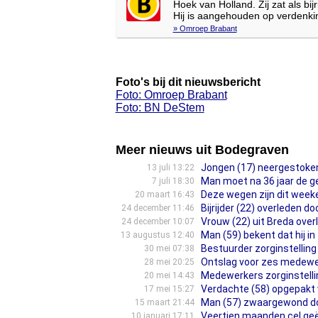
Hoek van Holland. Zij zat als bi
Hij is aangehouden op verdenkin
» Omroep Brabant
Foto's bij dit nieuwsbericht
Foto: Omroep Brabant
Foto: BN DeStem
Meer nieuws uit Bodegraven
Jongen (17) neergestoken
13 juli 13:22
Man moet na 36 jaar de ge
7 juli 18:30
Deze wegen zijn dit wee
20 maart 16:43
Bijrijder (22) overleden 
24 december 11:46
Vrouw (22) uit Breda ove
24 december 10:07
Man (59) bekent dat hij in
13 augustus 12:40
Bestuurder zorginstelling 
30 mei 07:38
Ontslag voor zes medewer
28 mei 20:25
Medewerkers zorginstelli
20 mei 14:43
Verdachte (58) opgepakt v
17 mei 15:27
Man (57) zwaargewond doo
15 maart 21:44
Veertien maanden cel geë
10 januari 17:11