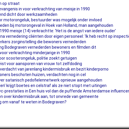
 op straat
vangenis in voor verkrachting van meisje in 1990
kend dicht door werkzaamheden
door motorongeluk, bestuurder was mogelijk onder invloed
rleden bij motorongeval in Hoek van Holland, man aangehouden
 1990 meisje (14) verkrachtte: ‘Het is de angst van iedere ouder’
na vernedering cliënten door eigen personeel: 'Ik heb recht op inspecti
kers zorginstelling die bewoners vernederden
ng Bodegraven vernederden bewoners en filmden dit
oor verkrachting minderjarige in 1990
r scooterongeluk, politie zoekt getuigen
ist voor aansporen van vrouw tot zelfdoding
erdacht van jarenlang kindermisbruik en bezit kinderporno
oners beschoten huizen, verdachten nog in cel
er satanisch pedofielennetwerk opnieuw aangehouden
' krijgt boetes en celstraf als ze niet stopt met uitingen
de wc-prestaties in Een huis vol dan de puffende Amsterdamse influence
 over kindermisbruik aan, tot onvrede van gemeente
ig om vanaf te weten in Bodegraven?