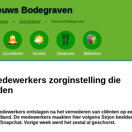
euws Bodegraven
ieuws
»
Zuid-Holland
»
Nieuws Bodegraven
112 meldingen
Het weer
Restaurants
Bibliotheken
dewerkers zorginstelling die
den
medewerkers ontslagen na het vernederen van cliënten op e
land. De medewerkers maakten hier volgens Sirjon beelde
Snapchat. Vorige week werd het zestal al geschorst.