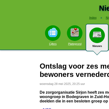
Ni
Index
»
N
Cijfers
Plattegrond
Nieuws
Ontslag voor zes me
bewoners verneder
woensdag 28 mei 2025, 20:25 uur
De zorgorganisatie Sirjon heeft zes 
woongroep in Bodegraven in Zuid-Hol
deelden die in een besloten groep op 