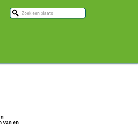
en
n van en