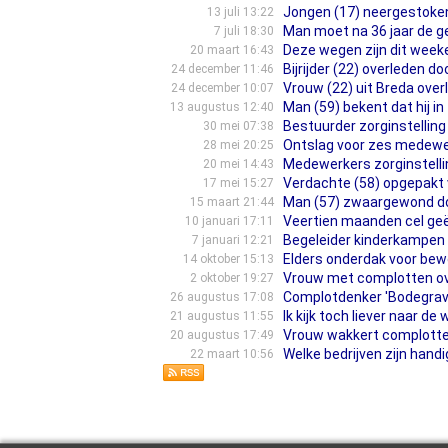
Jongen (17) neergestoken
13 juli 13:22
Man moet na 36 jaar de ge
7 juli 18:30
Deze wegen zijn dit wee
20 maart 16:43
Bijrijder (22) overleden 
24 december 11:46
Vrouw (22) uit Breda ove
24 december 10:07
Man (59) bekent dat hij in
13 augustus 12:40
Bestuurder zorginstelling 
30 mei 07:38
Ontslag voor zes medewer
28 mei 20:25
Medewerkers zorginstelli
20 mei 14:43
Verdachte (58) opgepakt v
17 mei 15:27
Man (57) zwaargewond doo
15 maart 21:44
Veertien maanden cel geë
10 januari 17:11
Begeleider kinderkampen v
7 januari 12:21
Elders onderdak voor bew
14 oktober 15:13
Vrouw met complotten ov
2 oktober 19:27
Complotdenker 'Bodegraven
26 augustus 17:08
Ik kijk toch liever naar 
21 augustus 11:55
Vrouw wakkert complotten
20 augustus 17:49
Welke bedrijven zijn hand
22 maart 10:56