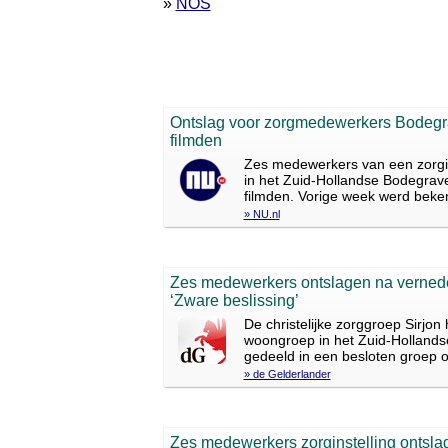
»
NOS
Ontslag voor zorgmedewerkers Bodegra
filmden
Zes medewerkers van een zorgin
in het Zuid-Hollandse Bodegrave
filmden. Vorige week werd beken
» NU.nl
Zes medewerkers ontslagen na verned
‘Zware beslissing’
De christelijke zorggroep Sirjo
woongroep in het Zuid-Holland
gedeeld in een besloten groep 
» de Gelderlander
Zes medewerkers zorginstelling ontsla