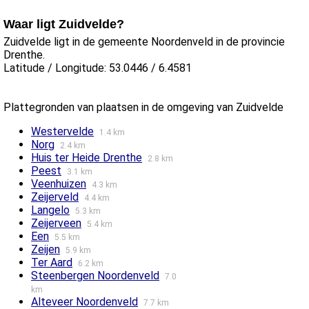
Waar ligt Zuidvelde?
Zuidvelde ligt in de gemeente Noordenveld in de provincie
Drenthe.
Latitude / Longitude: 53.0446 / 6.4581
Plattegronden van plaatsen in de omgeving van Zuidvelde
Westervelde
1.4 km
Norg
2.4 km
Huis ter Heide Drenthe
2.8 km
Peest
3.1 km
Veenhuizen
4.3 km
Zeijerveld
4.4 km
Langelo
5.3 km
Zeijerveen
5.4 km
Een
5.5 km
Zeijen
5.9 km
Ter Aard
6.2 km
Steenbergen Noordenveld
7.0
km
Alteveer Noordenveld
7.7 km