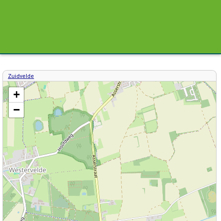
Zuidvelde
Kaart / Plattegrond Zuidvelde centrum
+
−