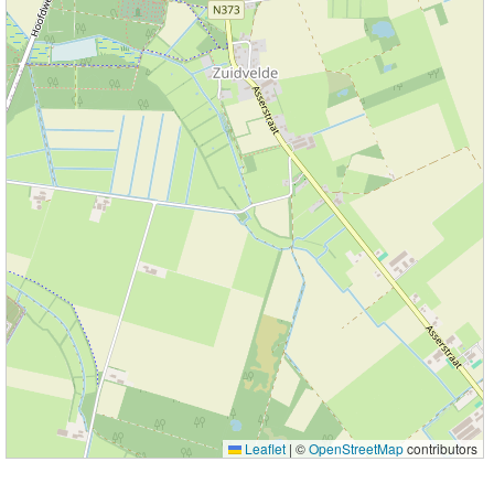
Leaflet
|
©
OpenStreetMap
contributors