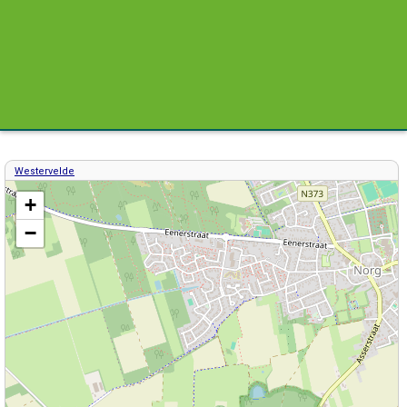
Westervelde
Kaart / Plattegrond Westervelde centrum
+
−