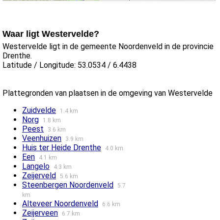
Waar ligt Westervelde?
Westervelde ligt in de gemeente Noordenveld in de provincie
Drenthe.
Latitude / Longitude: 53.0534 / 6.4438
Plattegronden van plaatsen in de omgeving van Westervelde
Zuidvelde
1.4 km
Norg
1.8 km
Peest
3.6 km
Veenhuizen
3.9 km
Huis ter Heide Drenthe
4.0 km
Een
4.1 km
Langelo
4.3 km
Zeijerveld
5.6 km
Steenbergen Noordenveld
5.7
km
Alteveer Noordenveld
6.6 km
Zeijerveen
6.7 km