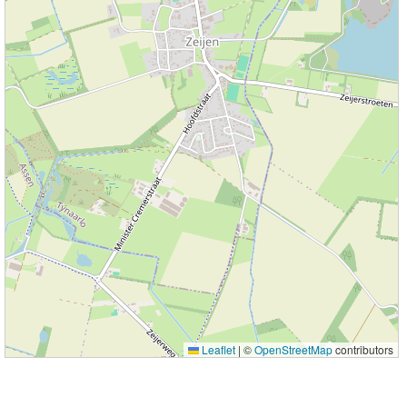
Leaflet
|
©
OpenStreetMap
contributors