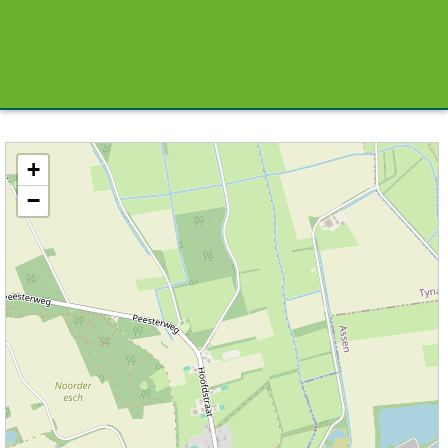
Kaart / Plattegrond Zeijen centrum
+
−