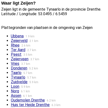
Waar ligt Zeijen?
Zeijen ligt in de gemeente Tynaarlo in de provincie Drenthe.
Latitude / Longitude: 53.0495 / 6.5459
Plattegronden van plaatsen in de omgeving van Zeijen
Ubbena
1.9 km
Zeijerveld
2.1 km
Rhee
2.6 km
Ter Aard
2.7 km
Peest
3.5 km
Zeijerveen
3.7 km
Vries
3.7 km
Donderen
5.2 km
Taarlo
5.7 km
Tynaarlo
5.7 km
Zuidvelde
5.9 km
Loon
5.9 km
Norg
6.1 km
Assen
6.1 km
Oudemolen Drenthe
6.2 km
Huis ter Heide Drenthe
6.3 km