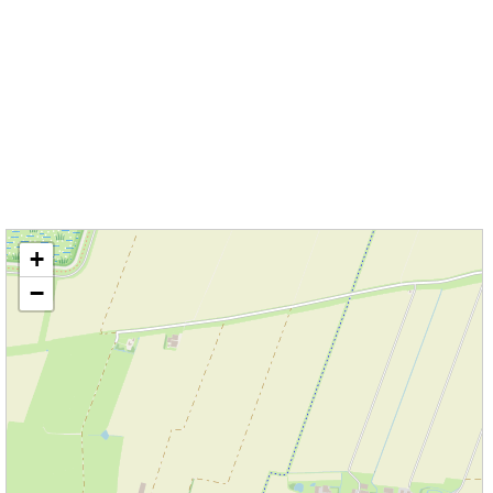
Kaart / Plattegrond Pieterburen centrum
+
−