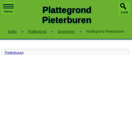
X
Plattegrond
menu
zoek
Pieterburen
Index
»
Plattegrond
»
Groningen
»
Plattegrond Pieterburen
Pieterburen