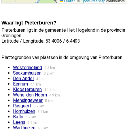
Leaflet
|
©
OpenStreetMap
contributors
Waar ligt Pieterburen?
Pieterburen ligt in de gemeente Het Hogeland in de provincie
Groningen.
Latitude / Longitude: 53.4006 / 6.4493
Plattegronden van plaatsen in de omgeving van Pieterburen
Westernieland
2.3 km
Saaxumhuizen
3.2 km
Den Andel
4.1 km
Eenrum
4.1 km
Kloosterburen
4.1 km
Wehe-den Hoorn
4.9 km
Mensingeweer
5.6 km
Rasquert
5.7 km
Hornhuizen
6.1 km
Baflo
6.2 km
Leens
6.6 km
Warfhuizen
6.8 km