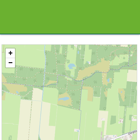
Kaart / Plattegrond Haule centrum
+
−