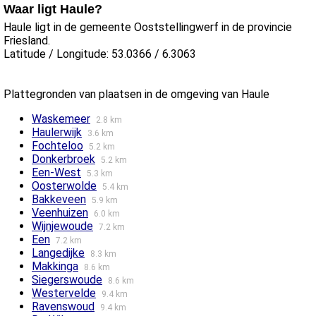
Waar ligt Haule?
Haule ligt in de gemeente Ooststellingwerf in de provincie
Friesland.
Latitude / Longitude: 53.0366 / 6.3063
Plattegronden van plaatsen in de omgeving van Haule
Waskemeer
2.8 km
Haulerwijk
3.6 km
Fochteloo
5.2 km
Donkerbroek
5.2 km
Een-West
5.3 km
Oosterwolde
5.4 km
Bakkeveen
5.9 km
Veenhuizen
6.0 km
Wijnjewoude
7.2 km
Een
7.2 km
Langedijke
8.3 km
Makkinga
8.6 km
Siegerswoude
8.6 km
Westervelde
9.4 km
Ravenswoud
9.4 km