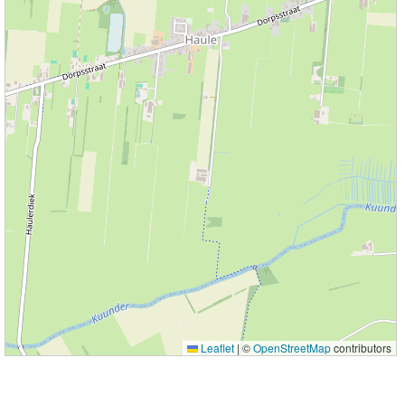
Leaflet
|
©
OpenStreetMap
contributors