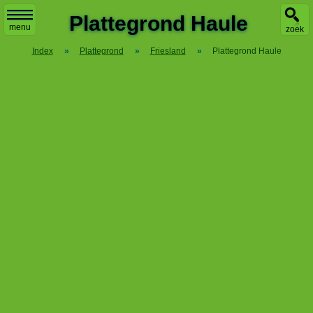
X
Plattegrond Haule
menu
zoek
Index
»
Plattegrond
»
Friesland
»
Plattegrond Haule